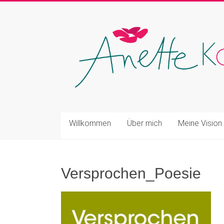
Zum
Inhalt
Anette
springen
Kappes
Willkommen
Über mich
Meine Vision
Versprochen_Poesie